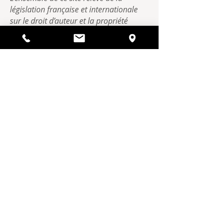
législation française et internationale
sur le droit d’auteur et la propriété
intellectuelle. Toute représentation,
reproduction, modification, utilisation
commerciale, ainsi que tout transfert
vers un autre site sont interdits, sauf
autorisation à demander par courrier à
l’adresse indiquée plus haut. Seule une
utilisation à des fins strictement
personnelle est autorisée.
Photographies et images non
contractuelles
Informations pratiques
Domaine de la Grangée
1 rue des Racinaux
37240 La Chapelle Blanche Saint Martin